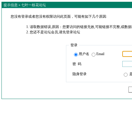
提示信息 »
七叶一枝花论坛
您没有登录或者您没有权限访问此页面，可能有如下几个原因:
读取数据错误,原因：您要访问的链接无效,可能链接不完整,或数据
您还不是论坛会员,请先登录论坛
登录
用户名
Email
密 码
隐身登录