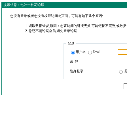
提示信息 »
七叶一枝花论坛
您没有登录或者您没有权限访问此页面，可能有如下几个原因:
读取数据错误,原因：您要访问的链接无效,可能链接不完整,或数据
您还不是论坛会员,请先登录论坛
登录
用户名
Email
密 码
隐身登录