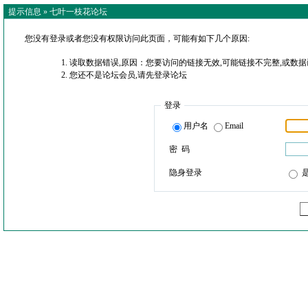
提示信息 »
七叶一枝花论坛
您没有登录或者您没有权限访问此页面，可能有如下几个原因:
读取数据错误,原因：您要访问的链接无效,可能链接不完整,或数据
您还不是论坛会员,请先登录论坛
登录
用户名
Email
密 码
隐身登录