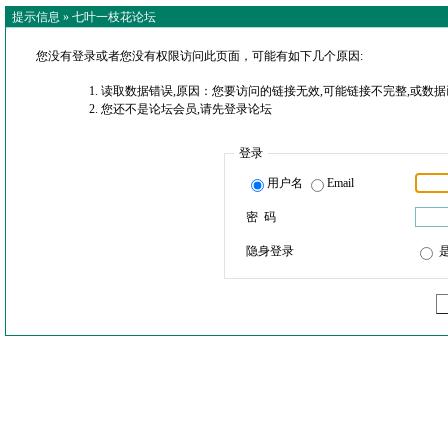
提示信息 »
七叶一枝花论坛
您没有登录或者您没有权限访问此页面，可能有如下几个原因:
读取数据错误,原因：您要访问的链接无效,可能链接不完整,或数据
您还不是论坛会员,请先登录论坛
登录
用户名
Email
密 码
隐身登录