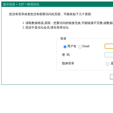
提示信息 »
七叶一枝花论坛
您没有登录或者您没有权限访问此页面，可能有如下几个原因:
读取数据错误,原因：您要访问的链接无效,可能链接不完整,或数据
您还不是论坛会员,请先登录论坛
登录
用户名
Email
密 码
隐身登录