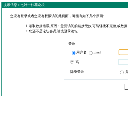
提示信息 »
七叶一枝花论坛
您没有登录或者您没有权限访问此页面，可能有如下几个原因:
读取数据错误,原因：您要访问的链接无效,可能链接不完整,或数据
您还不是论坛会员,请先登录论坛
登录
用户名
Email
密 码
隐身登录