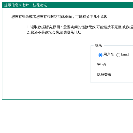
提示信息 »
七叶一枝花论坛
您没有登录或者您没有权限访问此页面，可能有如下几个原因:
读取数据错误,原因：您要访问的链接无效,可能链接不完整,或数据
您还不是论坛会员,请先登录论坛
登录
用户名
Email
密 码
隐身登录