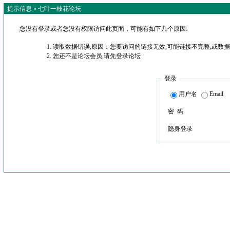
提示信息 »
七叶一枝花论坛
您没有登录或者您没有权限访问此页面，可能有如下几个原因:
读取数据错误,原因：您要访问的链接无效,可能链接不完整,或数据
您还不是论坛会员,请先登录论坛
登录
用户名
Email
密 码
隐身登录