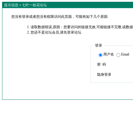
提示信息 »
七叶一枝花论坛
您没有登录或者您没有权限访问此页面，可能有如下几个原因:
读取数据错误,原因：您要访问的链接无效,可能链接不完整,或数据
您还不是论坛会员,请先登录论坛
登录
用户名
Email
密 码
隐身登录