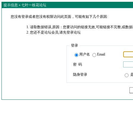
提示信息 »
七叶一枝花论坛
您没有登录或者您没有权限访问此页面，可能有如下几个原因:
读取数据错误,原因：您要访问的链接无效,可能链接不完整,或数据
您还不是论坛会员,请先登录论坛
登录
用户名
Email
密 码
隐身登录