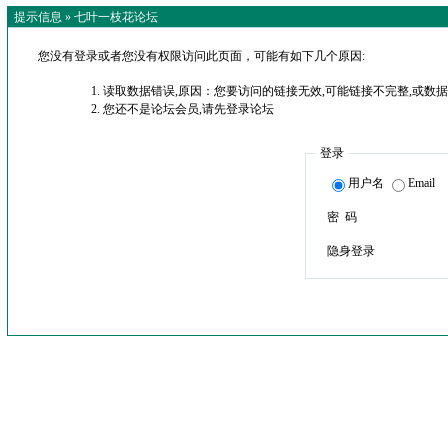
提示信息 »
七叶一枝花论坛
您没有登录或者您没有权限访问此页面，可能有如下几个原因:
读取数据错误,原因：您要访问的链接无效,可能链接不完整,或数据
您还不是论坛会员,请先登录论坛
登录
用户名
Email
密 码
隐身登录