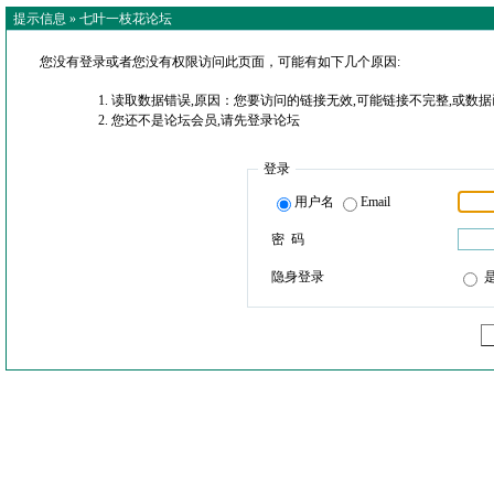
提示信息 »
七叶一枝花论坛
您没有登录或者您没有权限访问此页面，可能有如下几个原因:
读取数据错误,原因：您要访问的链接无效,可能链接不完整,或数据
您还不是论坛会员,请先登录论坛
登录
用户名
Email
密 码
隐身登录