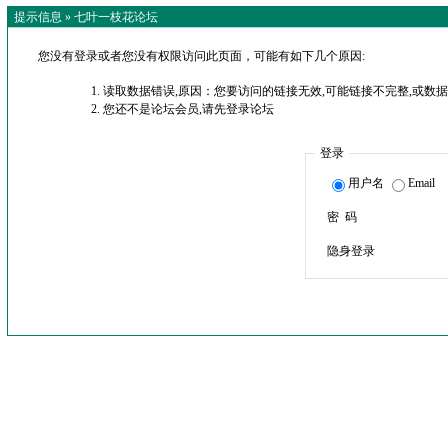
提示信息 »
七叶一枝花论坛
您没有登录或者您没有权限访问此页面，可能有如下几个原因:
读取数据错误,原因：您要访问的链接无效,可能链接不完整,或数据
您还不是论坛会员,请先登录论坛
登录
用户名
Email
密 码
隐身登录