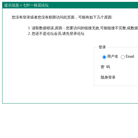
提示信息 »
七叶一枝花论坛
您没有登录或者您没有权限访问此页面，可能有如下几个原因:
读取数据错误,原因：您要访问的链接无效,可能链接不完整,或数据
您还不是论坛会员,请先登录论坛
登录
用户名
Email
密 码
隐身登录