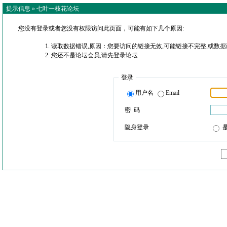
提示信息 »
七叶一枝花论坛
您没有登录或者您没有权限访问此页面，可能有如下几个原因:
读取数据错误,原因：您要访问的链接无效,可能链接不完整,或数据
您还不是论坛会员,请先登录论坛
登录
用户名
Email
密 码
隐身登录