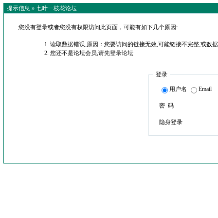
提示信息 »
七叶一枝花论坛
您没有登录或者您没有权限访问此页面，可能有如下几个原因:
读取数据错误,原因：您要访问的链接无效,可能链接不完整,或数据
您还不是论坛会员,请先登录论坛
登录
用户名
Email
密 码
隐身登录