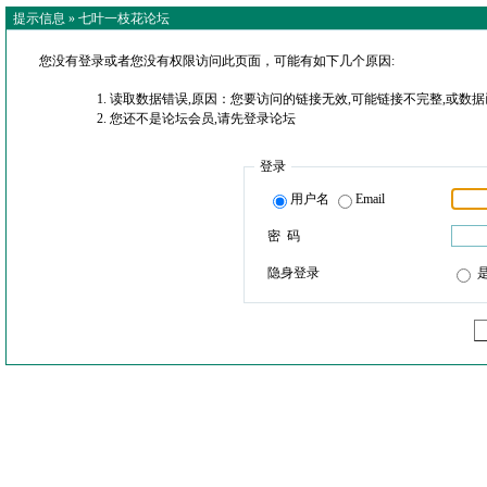
提示信息 »
七叶一枝花论坛
您没有登录或者您没有权限访问此页面，可能有如下几个原因:
读取数据错误,原因：您要访问的链接无效,可能链接不完整,或数据
您还不是论坛会员,请先登录论坛
登录
用户名
Email
密 码
隐身登录