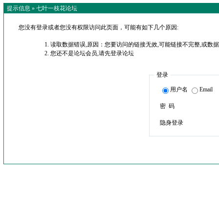
提示信息 »
七叶一枝花论坛
您没有登录或者您没有权限访问此页面，可能有如下几个原因:
读取数据错误,原因：您要访问的链接无效,可能链接不完整,或数据
您还不是论坛会员,请先登录论坛
登录
用户名
Email
密 码
隐身登录