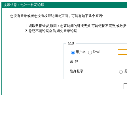
提示信息 »
七叶一枝花论坛
您没有登录或者您没有权限访问此页面，可能有如下几个原因:
读取数据错误,原因：您要访问的链接无效,可能链接不完整,或数据
您还不是论坛会员,请先登录论坛
登录
用户名
Email
密 码
隐身登录