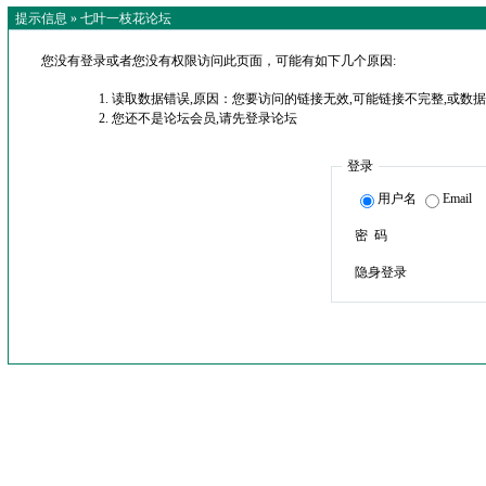
提示信息 »
七叶一枝花论坛
您没有登录或者您没有权限访问此页面，可能有如下几个原因:
读取数据错误,原因：您要访问的链接无效,可能链接不完整,或数据
您还不是论坛会员,请先登录论坛
登录
用户名
Email
密 码
隐身登录