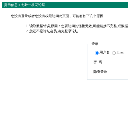
提示信息 »
七叶一枝花论坛
您没有登录或者您没有权限访问此页面，可能有如下几个原因:
读取数据错误,原因：您要访问的链接无效,可能链接不完整,或数据
您还不是论坛会员,请先登录论坛
登录
用户名
Email
密 码
隐身登录