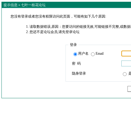
提示信息 »
七叶一枝花论坛
您没有登录或者您没有权限访问此页面，可能有如下几个原因:
读取数据错误,原因：您要访问的链接无效,可能链接不完整,或数据
您还不是论坛会员,请先登录论坛
登录
用户名
Email
密 码
隐身登录