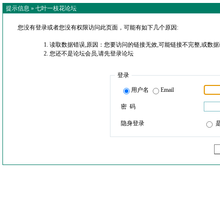
提示信息 »
七叶一枝花论坛
您没有登录或者您没有权限访问此页面，可能有如下几个原因:
读取数据错误,原因：您要访问的链接无效,可能链接不完整,或数据
您还不是论坛会员,请先登录论坛
登录
用户名
Email
密 码
隐身登录