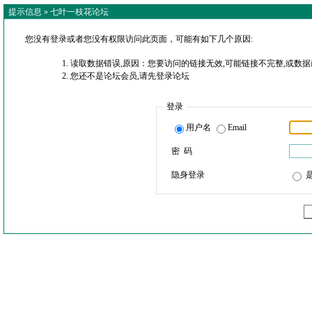
提示信息 »
七叶一枝花论坛
您没有登录或者您没有权限访问此页面，可能有如下几个原因:
读取数据错误,原因：您要访问的链接无效,可能链接不完整,或数据
您还不是论坛会员,请先登录论坛
登录
用户名
Email
密 码
隐身登录