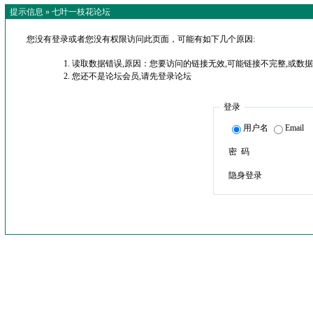
提示信息 »
七叶一枝花论坛
您没有登录或者您没有权限访问此页面，可能有如下几个原因:
读取数据错误,原因：您要访问的链接无效,可能链接不完整,或数据
您还不是论坛会员,请先登录论坛
登录
用户名
Email
密 码
隐身登录