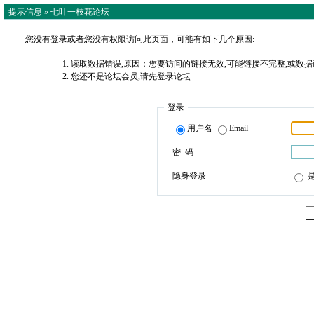
提示信息 »
七叶一枝花论坛
您没有登录或者您没有权限访问此页面，可能有如下几个原因:
读取数据错误,原因：您要访问的链接无效,可能链接不完整,或数据
您还不是论坛会员,请先登录论坛
登录
用户名
Email
密 码
隐身登录