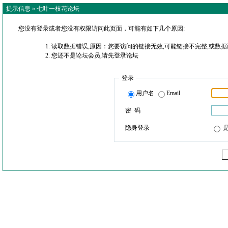
提示信息 »
七叶一枝花论坛
您没有登录或者您没有权限访问此页面，可能有如下几个原因:
读取数据错误,原因：您要访问的链接无效,可能链接不完整,或数据
您还不是论坛会员,请先登录论坛
登录
用户名
Email
密 码
隐身登录