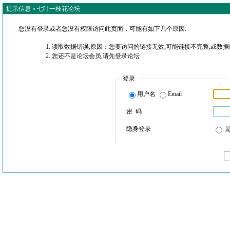
提示信息 »
七叶一枝花论坛
您没有登录或者您没有权限访问此页面，可能有如下几个原因:
读取数据错误,原因：您要访问的链接无效,可能链接不完整,或数据
您还不是论坛会员,请先登录论坛
登录
用户名
Email
密 码
隐身登录