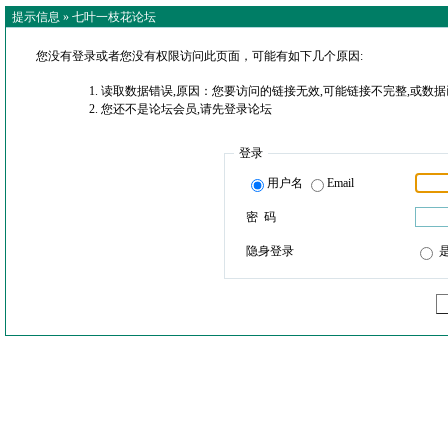
提示信息 »
七叶一枝花论坛
您没有登录或者您没有权限访问此页面，可能有如下几个原因:
读取数据错误,原因：您要访问的链接无效,可能链接不完整,或数据
您还不是论坛会员,请先登录论坛
登录
用户名
Email
密 码
隐身登录