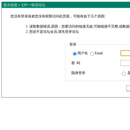
提示信息 »
七叶一枝花论坛
您没有登录或者您没有权限访问此页面，可能有如下几个原因:
读取数据错误,原因：您要访问的链接无效,可能链接不完整,或数据
您还不是论坛会员,请先登录论坛
登录
用户名
Email
密 码
隐身登录