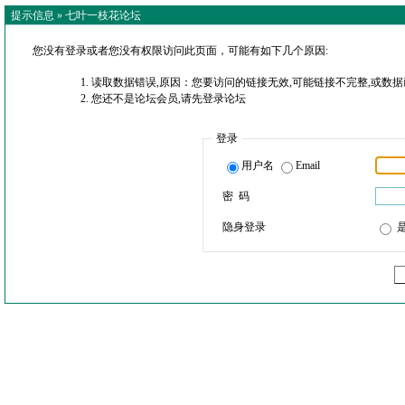
提示信息 »
七叶一枝花论坛
您没有登录或者您没有权限访问此页面，可能有如下几个原因:
读取数据错误,原因：您要访问的链接无效,可能链接不完整,或数据
您还不是论坛会员,请先登录论坛
登录
用户名
Email
密 码
隐身登录