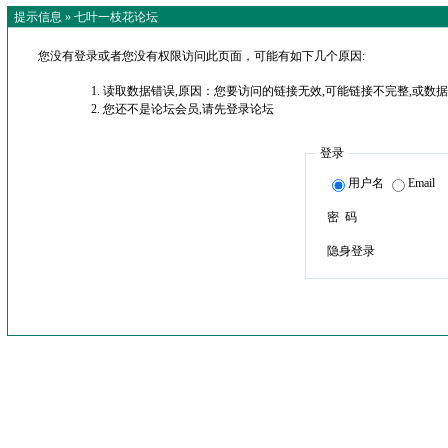
提示信息 »
七叶一枝花论坛
您没有登录或者您没有权限访问此页面，可能有如下几个原因:
读取数据错误,原因：您要访问的链接无效,可能链接不完整,或数据
您还不是论坛会员,请先登录论坛
登录
用户名
Email
密 码
隐身登录