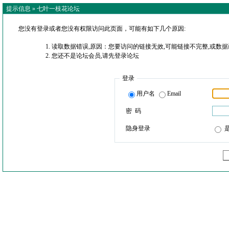
提示信息 »
七叶一枝花论坛
您没有登录或者您没有权限访问此页面，可能有如下几个原因:
读取数据错误,原因：您要访问的链接无效,可能链接不完整,或数据
您还不是论坛会员,请先登录论坛
登录
用户名
Email
密 码
隐身登录