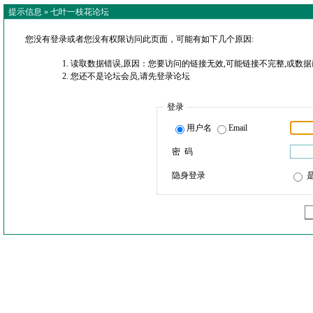
提示信息 »
七叶一枝花论坛
您没有登录或者您没有权限访问此页面，可能有如下几个原因:
读取数据错误,原因：您要访问的链接无效,可能链接不完整,或数据
您还不是论坛会员,请先登录论坛
登录
用户名
Email
密 码
隐身登录