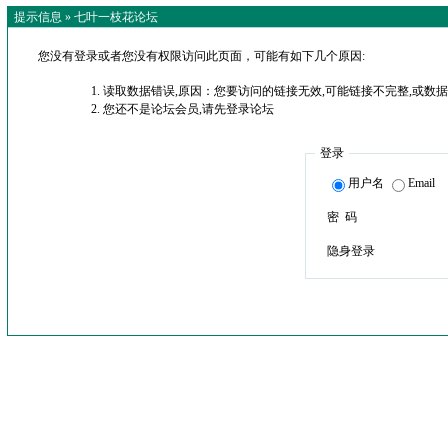
提示信息 »
七叶一枝花论坛
您没有登录或者您没有权限访问此页面，可能有如下几个原因:
读取数据错误,原因：您要访问的链接无效,可能链接不完整,或数据
您还不是论坛会员,请先登录论坛
登录
用户名
Email
密 码
隐身登录