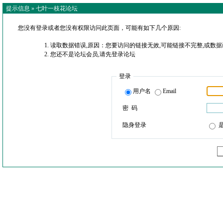
提示信息 »
七叶一枝花论坛
您没有登录或者您没有权限访问此页面，可能有如下几个原因:
读取数据错误,原因：您要访问的链接无效,可能链接不完整,或数据
您还不是论坛会员,请先登录论坛
登录
用户名
Email
密 码
隐身登录