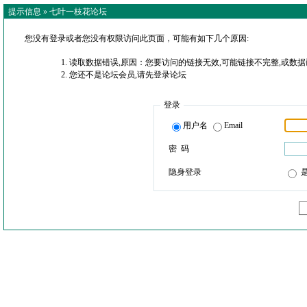
提示信息 »
七叶一枝花论坛
您没有登录或者您没有权限访问此页面，可能有如下几个原因:
读取数据错误,原因：您要访问的链接无效,可能链接不完整,或数据
您还不是论坛会员,请先登录论坛
登录
用户名
Email
密 码
隐身登录