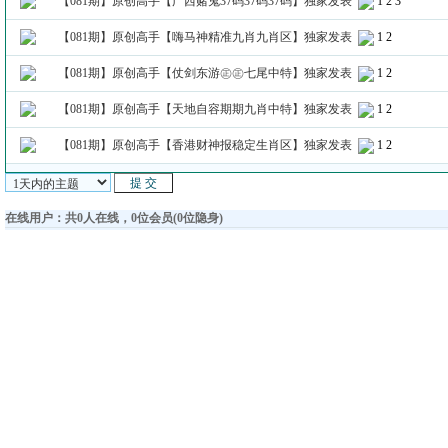
【081期】原创高手【广西赌鬼37码37码37码】独家发表
1
2
3
【081期】原创高手【嗨马神精准九肖九肖区】独家发表
1
2
【081期】原创高手【仗剑东游㊣㊣七尾中特】独家发表
1
2
【081期】原创高手【天地自容期期九肖中特】独家发表
1
2
【081期】原创高手【香港财神报稳定生肖区】独家发表
1
2
在线用户：共0人在线，0位会员(0位隐身)